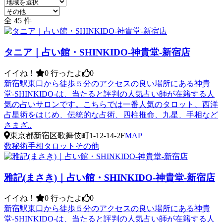
全 45 件
タニア｜占い館・SHINKIDO-神貴堂-新宿店
イイね！
0
行ったよ
0
新宿駅東口から徒歩５分のアクセスの良い場所にある神貴
堂-SHINKIDO-は、当たると評判の人気占い師が在籍する人
気の占いサロンです。こちらでは一番人気のタロット、西洋
占星術をはじめ、伝統的な占術、四柱推命、九星、手相など
さまざ..
東京都新宿区歌舞伎町1-12-14-2F
MAP
数秘術
手相
タロット
その他
雅記(まさき)｜占い館・SHINKIDO-神貴堂-新宿店
イイね！
0
行ったよ
0
新宿駅東口から徒歩５分のアクセスの良い場所にある神貴
堂-SHINKIDO-は、当たると評判の人気占い師が在籍する人