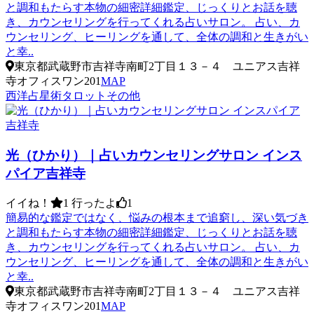
と調和もたらす本物の細密詳細鑑定、じっくりとお話を聴
き、カウンセリングを行ってくれる占いサロン。 占い、カ
ウンセリング、ヒーリングを通して、全体の調和と生きがい
と幸..
東京都武蔵野市吉祥寺南町2丁目１３－４ ユニアス吉祥
寺オフィスワン201
MAP
西洋占星術
タロット
その他
光（ひかり）｜占いカウンセリングサロン インス
パイア吉祥寺
イイね！
1
行ったよ
1
簡易的な鑑定ではなく、悩みの根本まで追窮し、深い気づき
と調和もたらす本物の細密詳細鑑定、じっくりとお話を聴
き、カウンセリングを行ってくれる占いサロン。 占い、カ
ウンセリング、ヒーリングを通して、全体の調和と生きがい
と幸..
東京都武蔵野市吉祥寺南町2丁目１３－４ ユニアス吉祥
寺オフィスワン201
MAP