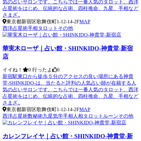
気の占いサロンです。こちらでは一番人気のタロット、西洋
占星術をはじめ、伝統的な占術、四柱推命、九星、手相など
さまざ..
東京都新宿区歌舞伎町1-12-14-2F
MAP
西洋占星術
手相
タロット
その他
華実木ローザ｜占い館・SHINKIDO-神貴堂-新宿
店
イイね！
0
行ったよ
0
新宿駅東口から徒歩５分のアクセスの良い場所にある神貴
堂-SHINKIDO-は、当たると評判の人気占い師が在籍する人
気の占いサロンです。こちらでは一番人気のタロット、西洋
占星術をはじめ、伝統的な占術、四柱推命、九星、手相など
さまざ..
東京都新宿区歌舞伎町1-12-14-2F
MAP
西洋占星術
数秘術
九星気学
手相
人相
タロット
ルーン
その他
カレンフレイヤ｜占い館・SHINKIDO-神貴堂-新