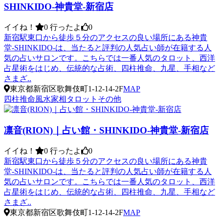
SHINKIDO-神貴堂-新宿店
イイね！
0
行ったよ
0
新宿駅東口から徒歩５分のアクセスの良い場所にある神貴
堂-SHINKIDO-は、当たると評判の人気占い師が在籍する人
気の占いサロンです。こちらでは一番人気のタロット、西洋
占星術をはじめ、伝統的な占術、四柱推命、九星、手相など
さまざ..
東京都新宿区歌舞伎町1-12-14-2F
MAP
四柱推命
風水
家相
タロット
その他
凛音(RION)｜占い館・SHINKIDO-神貴堂-新宿店
イイね！
0
行ったよ
0
新宿駅東口から徒歩５分のアクセスの良い場所にある神貴
堂-SHINKIDO-は、当たると評判の人気占い師が在籍する人
気の占いサロンです。こちらでは一番人気のタロット、西洋
占星術をはじめ、伝統的な占術、四柱推命、九星、手相など
さまざ..
東京都新宿区歌舞伎町1-12-14-2F
MAP