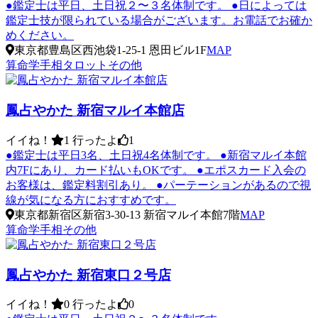
●鑑定士は平日、土日祝２〜３名体制です。 ●日によっては
鑑定士技が限られている場合がございます。お電話でお確か
めください。
東京都豊島区西池袋1-25-1 恩田ビル1F
MAP
算命学
手相
タロット
その他
鳳占やかた 新宿マルイ本館店
イイね！
1
行ったよ
1
●鑑定士は平日3名、土日祝4名体制です。 ●新宿マルイ本館
内7Fにあり、カード払いもOKです。 ●エポスカード入会の
お客様は、鑑定料割引あり。 ●パーテーションがあるので視
線が気になる方におすすめです。
東京都新宿区新宿3-30-13 新宿マルイ本館7階
MAP
算命学
手相
その他
鳳占やかた 新宿東口２号店
イイね！
0
行ったよ
0