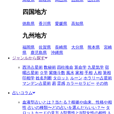
四国地方
徳島県
香川県
愛媛県
高知県
九州地方
福岡県
佐賀県
長崎県
大分県
熊本県
宮崎
県
鹿児島県
沖縄県
ジャンルから探す
西洋占星術
数秘術
四柱推命
算命学
九星気学
宿
曜占星術
０学
紫微斗数
風水
家相
手相
人相
筆相
印相学
姓名判断
タロット
ルーン
ホラリー占星術
マンデン占星術
易
霊感
カラーセラピー
その他
占いコラム
血液型占いとは？当たる？根拠や由来、性格や相
性
占いの種類〜どの占いを選んだらいい？〜
タ
ロットカードの見方
A型男性とB型女性の相性
A