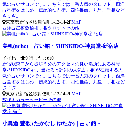
気の占いサロンです。こちらでは一番人気のタロット、西洋
占星術をはじめ、伝統的な占術、四柱推命、九星、手相など
さまざ..
東京都新宿区歌舞伎町1-12-14-2F
MAP
西洋占星術
数秘術
手相
タロット
その他
美帆(miho)｜占い館・SHINKIDO-神貴堂-新宿店
イイね！
0
行ったよ
0
新宿駅東口から徒歩５分のアクセスの良い場所にある神貴
堂-SHINKIDO-は、当たると評判の人気占い師が在籍する人
気の占いサロンです。こちらでは一番人気のタロット、西洋
占星術をはじめ、伝統的な占術、四柱推命、九星、手相など
さまざ..
東京都新宿区歌舞伎町1-12-14-2F
MAP
数秘術
カラーセラピー
その他
小鳥遊 豊歌 (たかなし ゆたか)｜占い館・