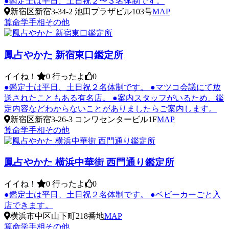
●鑑定士は平日、土日祝２〜３名体制です。
新宿区新宿3-34-2 池田プラザビル103号
MAP
算命学
手相
その他
鳳占やかた 新宿東口鑑定所
イイね！
0
行ったよ
0
●鑑定士は平日、土日祝２名体制です。 ●マツコ会議にて放
送されたこともある有名店。 ●案内スタッフがいるため、鑑
定内容などわからないことがありましたらご案内します。
新宿区新宿3-26-3 コンワセンタービル1F
MAP
算命学
手相
その他
鳳占やかた 横浜中華街 西門通り鑑定所
イイね！
0
行ったよ
0
●鑑定士は平日、土日祝２名体制です。 ●ベビーカーごと入
店できます。
横浜市中区山下町218番地
MAP
算命学
手相
その他