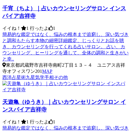
千宵（ちよ）｜占いカウンセリングサロン インス
パイア吉祥寺
イイね！
1
行ったよ
1
簡易的な鑑定ではなく、悩みの根本まで追窮し、深い気づき
と調和もたらす本物の細密詳細鑑定、じっくりとお話を聴
き、カウンセリングを行ってくれる占いサロン。 占い、カ
ウンセリング、ヒーリングを通して、全体の調和と生きがい
と幸..
東京都武蔵野市吉祥寺南町2丁目１３－４ ユニアス吉祥
寺オフィスワン201
MAP
西洋占星術
九星気学
手相
その他
天遊亀（ゆうき）｜占いカウンセリングサロン イ
ンスパイア吉祥寺
イイね！
1
行ったよ
1
簡易的な鑑定ではなく、悩みの根本まで追窮し、深い気づき