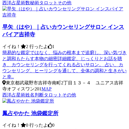
西洋占星術
数秘術
タロット
その他
早矢（はや）｜占いカウンセリングサロン インス
パイア吉祥寺
イイね！
2
行ったよ
1
簡易的な鑑定ではなく、悩みの根本まで追窮し、深い気づき
と調和もたらす本物の細密詳細鑑定、じっくりとお話を聴
き、カウンセリングを行ってくれる占いサロン。 占い、カ
ウンセリング、ヒーリングを通して、全体の調和と生きがい
と幸..
東京都武蔵野市吉祥寺南町2丁目１３－４ ユニアス吉祥
寺オフィスワン201
MAP
西洋占星術
姓名判断
タロット
その他
鳳占やかた 池袋鑑定所
イイね！
0
行ったよ
0