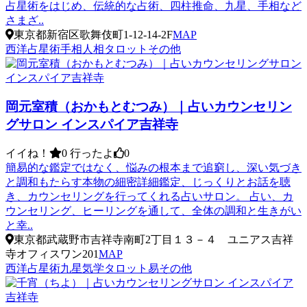
占星術をはじめ、伝統的な占術、四柱推命、九星、手相など
さまざ..
東京都新宿区歌舞伎町1-12-14-2F
MAP
西洋占星術
手相
人相
タロット
その他
岡元室積（おかもとむつみ）｜占いカウンセリン
グサロン インスパイア吉祥寺
イイね！
0
行ったよ
0
簡易的な鑑定ではなく、悩みの根本まで追窮し、深い気づき
と調和もたらす本物の細密詳細鑑定、じっくりとお話を聴
き、カウンセリングを行ってくれる占いサロン。 占い、カ
ウンセリング、ヒーリングを通して、全体の調和と生きがい
と幸..
東京都武蔵野市吉祥寺南町2丁目１３－４ ユニアス吉祥
寺オフィスワン201
MAP
西洋占星術
九星気学
タロット
易
その他