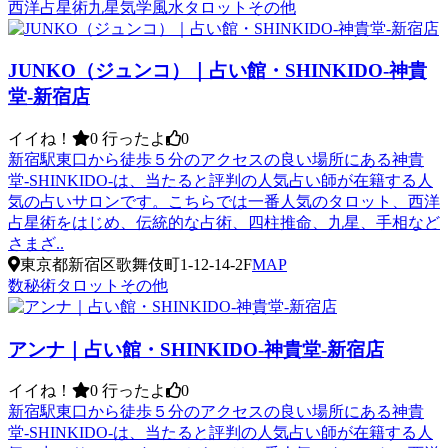
西洋占星術
九星気学
風水
タロット
その他
JUNKO（ジュンコ）｜占い館・SHINKIDO-神貴
堂-新宿店
イイね！
0
行ったよ
0
新宿駅東口から徒歩５分のアクセスの良い場所にある神貴
堂-SHINKIDO-は、当たると評判の人気占い師が在籍する人
気の占いサロンです。こちらでは一番人気のタロット、西洋
占星術をはじめ、伝統的な占術、四柱推命、九星、手相など
さまざ..
東京都新宿区歌舞伎町1-12-14-2F
MAP
数秘術
タロット
その他
アンナ｜占い館・SHINKIDO-神貴堂-新宿店
イイね！
0
行ったよ
0
新宿駅東口から徒歩５分のアクセスの良い場所にある神貴
堂-SHINKIDO-は、当たると評判の人気占い師が在籍する人