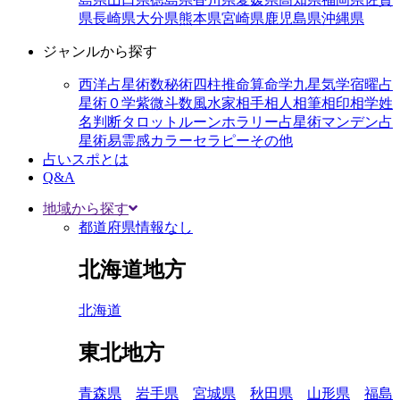
県
長崎県
大分県
熊本県
宮崎県
鹿児島県
沖縄県
ジャンルから探す
西洋占星術
数秘術
四柱推命
算命学
九星気学
宿曜占
星術
０学
紫微斗数
風水
家相
手相
人相
筆相
印相学
姓
名判断
タロット
ルーン
ホラリー占星術
マンデン占
星術
易
霊感
カラーセラピー
その他
占いスポとは
Q&A
地域から探す
都道府県情報なし
北海道地方
北海道
東北地方
青森県
岩手県
宮城県
秋田県
山形県
福島