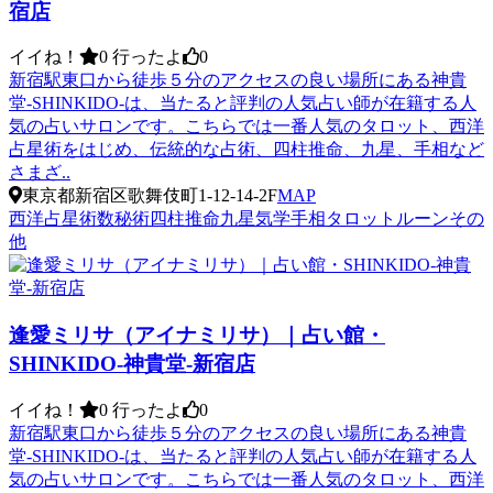
宿店
イイね！
0
行ったよ
0
新宿駅東口から徒歩５分のアクセスの良い場所にある神貴
堂-SHINKIDO-は、当たると評判の人気占い師が在籍する人
気の占いサロンです。こちらでは一番人気のタロット、西洋
占星術をはじめ、伝統的な占術、四柱推命、九星、手相など
さまざ..
東京都新宿区歌舞伎町1-12-14-2F
MAP
西洋占星術
数秘術
四柱推命
九星気学
手相
タロット
ルーン
その
他
逢愛ミリサ（アイナミリサ）｜占い館・
SHINKIDO-神貴堂-新宿店
イイね！
0
行ったよ
0
新宿駅東口から徒歩５分のアクセスの良い場所にある神貴
堂-SHINKIDO-は、当たると評判の人気占い師が在籍する人
気の占いサロンです。こちらでは一番人気のタロット、西洋