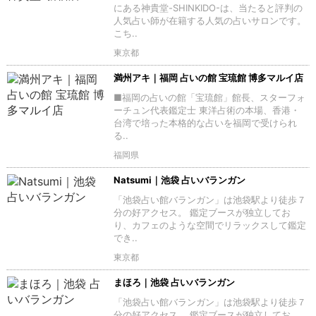
にある神貴堂-SHINKIDO-は、当たると評判の
人気占い師が在籍する人気の占いサロンです。
こち..
東京都
満州アキ｜福岡 占いの館 宝琉館 博多マルイ店
■福岡の占いの館「宝琉館」館長、スターフォ
ーチュン代表鑑定士 東洋占術の本場、香港・
台湾で培った本格的な占いを福岡で受けられ
る..
福岡県
Natsumi｜池袋 占いバランガン
「池袋占い館バランガン」は池袋駅より徒歩７
分の好アクセス。 鑑定ブースが独立してお
り、カフェのような空間でリラックスして鑑定
でき..
東京都
まほろ｜池袋 占いバランガン
「池袋占い館バランガン」は池袋駅より徒歩７
分の好アクセス。 鑑定ブースが独立してお