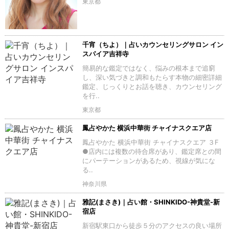
東京都
千宵（ちよ）｜占いカウンセリングサロン イン
スパイア吉祥寺
簡易的な鑑定ではなく、悩みの根本まで追窮
し、深い気づきと調和もたらす本物の細密詳細
鑑定、じっくりとお話を聴き、カウンセリング
を行..
東京都
鳳占やかた 横浜中華街 チャイナスクエア店
鳳占やかた 横浜中華街 チャイナスクエア ３F
●店内には複数の待合席があり、鑑定席との間
にパーテーションがあるため、視線が気にな
る..
神奈川県
雅記(まさき)｜占い館・SHINKIDO-神貴堂-新
宿店
新宿駅東口から徒歩５分のアクセスの良い場所