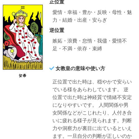
正位置
愛情・幸福・豊か・反映・母性・魅
力・結婚・出産・安らぎ
逆位置
嫉妬・浪費・怠惰・我儘・愛情不
足・不満・依存・束縛
女教皇の意味や使い方
正位置で出た時は、穏やかで安らい
でいる様をあらわしています。
逆
位置で出た時は神経質で情緒不安定
になりやすいです。
人間関係や男
女関係などがこじれたり、人付き合
いに疲れる様子が見られます。判断
力や洞察力が裏目に出ているといえ
ます。一旦自分の判断が正しいのか