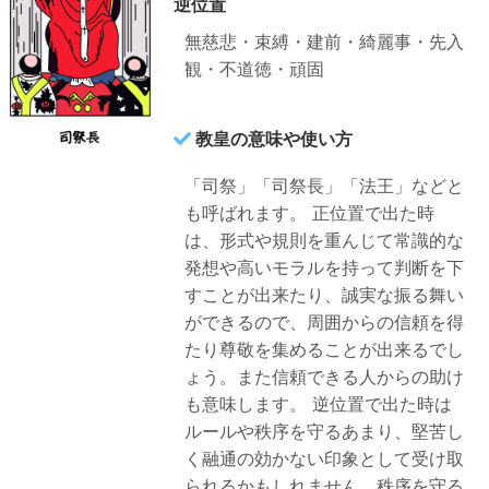
逆位置
無慈悲・束縛・建前・綺麗事・先入
観・不道徳・頑固
教皇の意味や使い方
「司祭」「司祭長」「法王」などと
も呼ばれます。
正位置で出た時
は、形式や規則を重んじて常識的な
発想や高いモラルを持って判断を下
すことが出来たり、誠実な振る舞い
ができるので、周囲からの信頼を得
たり尊敬を集めることが出来るでし
ょう。また信頼できる人からの助け
も意味します。
逆位置で出た時は
ルールや秩序を守るあまり、堅苦し
く融通の効かない印象として受け取
られるかもしれません。秩序を守る