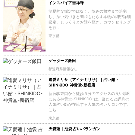
インスパイア吉祥寺
簡易的な鑑定ではなく、悩みの根本まで追窮
し、深い気づきと調和もたらす本物の細密詳細
鑑定、じっくりとお話を聴き、カウンセリング
を行..
東京都
ゲッターズ飯田
都道府県情報なし
逢愛ミリサ（アイナミリサ）｜占い館・
SHINKIDO-神貴堂-新宿店
新宿駅東口から徒歩５分のアクセスの良い場所
にある神貴堂-SHINKIDO-は、当たると評判の
人気占い師が在籍する人気の占いサロンです。
こち..
東京都
天愛蓮｜池袋 占いバランガン