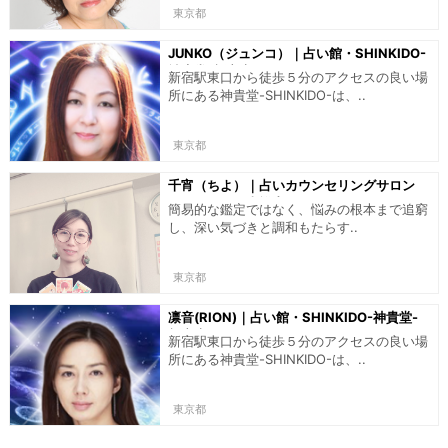
東京都
JUNKO（ジュンコ）｜占い館・SHINKIDO-
神貴堂-新宿店
新宿駅東口から徒歩５分のアクセスの良い場
所にある神貴堂-SHINKIDO-は、..
東京都
千宵（ちよ）｜占いカウンセリングサロン
インスパイア吉祥寺
簡易的な鑑定ではなく、悩みの根本まで追窮
し、深い気づきと調和もたらす..
東京都
凛音(RION)｜占い館・SHINKIDO-神貴堂-
新宿店
新宿駅東口から徒歩５分のアクセスの良い場
所にある神貴堂-SHINKIDO-は、..
東京都