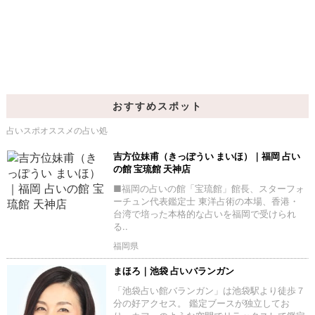
おすすめスポット
占いスポオススメの占い処
吉方位妹甫（きっぽうい まいほ）｜福岡 占い
の館 宝琉館 天神店
■福岡の占いの館「宝琉館」館長、スターフォ
ーチュン代表鑑定士 東洋占術の本場、香港・
台湾で培った本格的な占いを福岡で受けられ
る..
福岡県
まほろ｜池袋 占いバランガン
「池袋占い館バランガン」は池袋駅より徒歩７
分の好アクセス。 鑑定ブースが独立してお