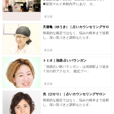
●新宿マルイ本館内7Fにあり、カ..
東京都
天遊亀（ゆうき）｜占いカウンセリングサロ
ン インスパイア吉祥寺
簡易的な鑑定ではなく、悩みの根本まで追窮
し、深い気づきと調和もたらす..
東京都
トミオ｜池袋 占いバランガン
「池袋占い館バランガン」は池袋駅より徒歩
７分の好アクセス。 鑑定ブー..
東京都
光（ひかり）｜占いカウンセリングサロン
インスパイア吉祥寺
簡易的な鑑定ではなく、悩みの根本まで追窮
し、深い気づきと調和もたらす..