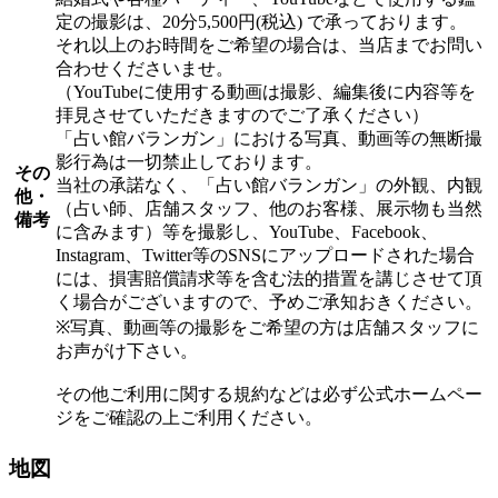
定の撮影は、20分5,500円(税込) で承っております。
それ以上のお時間をご希望の場合は、当店までお問い
合わせくださいませ。
（YouTubeに使用する動画は撮影、編集後に内容等を
拝見させていただきますのでご了承ください）
「占い館バランガン」における写真、動画等の無断撮
影行為は一切禁止しております。
その
当社の承諾なく、「占い館バランガン」の外観、内観
他・
（占い師、店舗スタッフ、他のお客様、展示物も当然
備考
に含みます）等を撮影し、YouTube、Facebook、
Instagram、Twitter等のSNSにアップロードされた場合
には、損害賠償請求等を含む法的措置を講じさせて頂
く場合がございますので、予めご承知おきください。
※写真、動画等の撮影をご希望の方は店舗スタッフに
お声がけ下さい。
その他ご利用に関する規約などは必ず公式ホームペー
ジをご確認の上ご利用ください。
地図