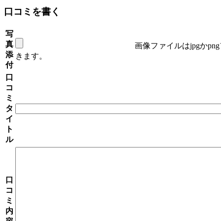
口コミを書く
写
真
画像ファイルはjpgかp
添
きます。
付
口
コ
ミ
タ
イ
ト
ル
口
コ
ミ
内