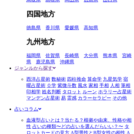
四国地方
徳島県
香川県
愛媛県
高知県
九州地方
福岡県
佐賀県
長崎県
大分県
熊本県
宮崎
県
鹿児島県
沖縄県
ジャンルから探す
西洋占星術
数秘術
四柱推命
算命学
九星気学
宿
曜占星術
０学
紫微斗数
風水
家相
手相
人相
筆相
印相学
姓名判断
タロット
ルーン
ホラリー占星術
マンデン占星術
易
霊感
カラーセラピー
その他
占いコラム
血液型占いとは？当たる？根拠や由来、性格や相
性
占いの種類〜どの占いを選んだらいい？〜
タ
ロットカードの見方
A型男性とB型女性の相性
A