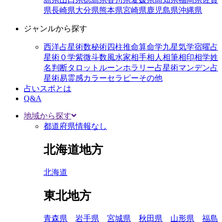
県
長崎県
大分県
熊本県
宮崎県
鹿児島県
沖縄県
ジャンルから探す
西洋占星術
数秘術
四柱推命
算命学
九星気学
宿曜占
星術
０学
紫微斗数
風水
家相
手相
人相
筆相
印相学
姓
名判断
タロット
ルーン
ホラリー占星術
マンデン占
星術
易
霊感
カラーセラピー
その他
占いスポとは
Q&A
地域から探す
都道府県情報なし
北海道地方
北海道
東北地方
青森県
岩手県
宮城県
秋田県
山形県
福島