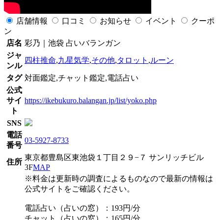
店舗情報
口コミ
お知らせ
イベント
クーポ
ン
店名
彩乃｜池袋 占いバランガン
ジャ
四柱推命
,
九星気学
,
その他
,
タロット
,
ルーン
ンル
タグ
対面鑑定,チャット鑑定,電話占い
公式
サイ
https://ikebukuro.balangan.jp/list/yoko.php
ト
SNS
電話
03-5927-8733
番号
東京都豊島区東池袋１丁目２９−７ サンリッチビル
住所
3F
MAP
※料金は更新時の調査によるものなので最新の情報は
公式サイトをご確認ください。
電話占い（占いの窓）：193円/分
チャット（占いの窓）：165円/分