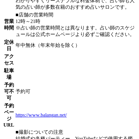
わかりやすくリーズナブルな料金体制で、占い師も人
気の占い師が多数在籍のおすすめ占いサロンです。
■店舗の営業時間
営業
12時～21時
時間
※占い師の営業時間とは異なります。占い師のスケジ
ュールは公式ホームページより必ずご確認ください。
定休
年中無休（年末年始を除く）
日
アク
セス
駐車
場
予約
可不
予約可
可
予約
ペー
https://www.balangan.net/
ジ
URL
■撮影についての注意
結婚式や各種パーティー、YouTubeなどで使用する鑑