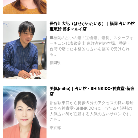
長谷川大記（はせがわたいき）｜福岡 占いの館
宝琉館 博多マルイ店
■福岡の占いの館「宝琉館」館長、スターフォ
ーチュン代表鑑定士 東洋占術の本場、香港・
台湾で培った本格的な占いを福岡で受けられ
る..
福岡県
美帆(miho)｜占い館・SHINKIDO-神貴堂-新宿
店
新宿駅東口から徒歩５分のアクセスの良い場所
にある神貴堂-SHINKIDO-は、当たると評判の
人気占い師が在籍する人気の占いサロンです。
こち..
東京都