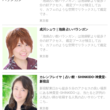
「池袋占い館バランガン」は池袋駅より徒歩７
分の好アクセス。 鑑定ブースが独立してお
り、カフェのような空間でリラックスして鑑定
でき..
東京都
成川シュウ｜池袋 占いバランガン
「池袋占い館バランガン」は池袋駅より徒歩７
分の好アクセス。 鑑定ブースが独立してお
り、カフェのような空間でリラックスして鑑定
でき..
東京都
カレンフレイヤ｜占い館・SHINKIDO-神貴堂-
新宿店
新宿駅東口から徒歩５分のアクセスの良い場所
にある神貴堂-SHINKIDO-は、当たると評判の
人気占い師が在籍する人気の占いサロンです。
こち..
東京都