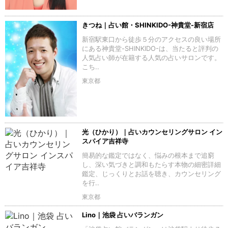
きつね｜占い館・SHINKIDO-神貴堂-新宿店
新宿駅東口から徒歩５分のアクセスの良い場所
にある神貴堂-SHINKIDO-は、当たると評判の
人気占い師が在籍する人気の占いサロンです。
こち..
東京都
光（ひかり）｜占いカウンセリングサロン イン
スパイア吉祥寺
簡易的な鑑定ではなく、悩みの根本まで追窮
し、深い気づきと調和もたらす本物の細密詳細
鑑定、じっくりとお話を聴き、カウンセリング
を行..
東京都
Lino｜池袋 占いバランガン