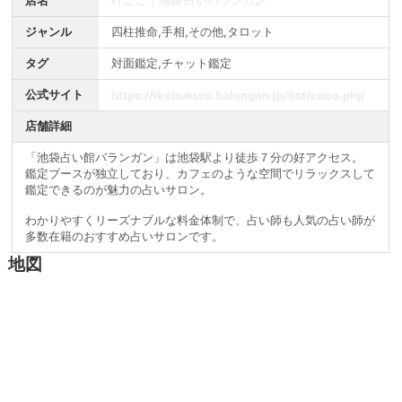
店名
叶ここ｜池袋 占いバランガン
ジャンル
四柱推命,手相,その他,タロット
タグ
対面鑑定,チャット鑑定
公式サイト
https://ikebukuro.balangan.jp/list/coco.php
店舗詳細
「池袋占い館バランガン」は池袋駅より徒歩７分の好アクセス。
鑑定ブースが独立しており、カフェのような空間でリラックスして
鑑定できるのが魅力の占いサロン。
わかりやすくリーズナブルな料金体制で、占い師も人気の占い師が
多数在籍のおすすめ占いサロンです。
地図