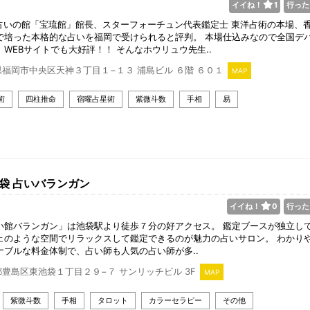
イイね！
1
行った
占いの館「宝琉館」館長、スターフォーチュン代表鑑定士 東洋占術の本場、
で培った本格的な占いを福岡で受けられると評判。 本場仕込みなので全国デ
、WEBサイトでも大好評！！ そんなホウリュウ先生..
県福岡市中央区天神３丁目１−１３ 浦島ビル ６階 ６０１
MAP
術
四柱推命
宿曜占星術
紫微斗数
手相
易
池袋 占いバランガン
イイね！
0
行った
い館バランガン」は池袋駅より徒歩７分の好アクセス。 鑑定ブースが独立し
ェのような空間でリラックスして鑑定できるのが魅力の占いサロン。 わかり
ナブルな料金体制で、占い師も人気の占い師が多..
豊島区東池袋１丁目２９−７ サンリッチビル 3F
MAP
紫微斗数
手相
タロット
カラーセラピー
その他