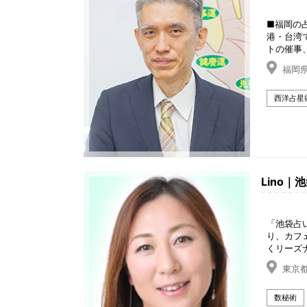
■福岡の
港・台湾
トの催事
福岡
西洋占星
Lino｜
「池袋占
り、カフ
くリーズ
東京都
数秘術