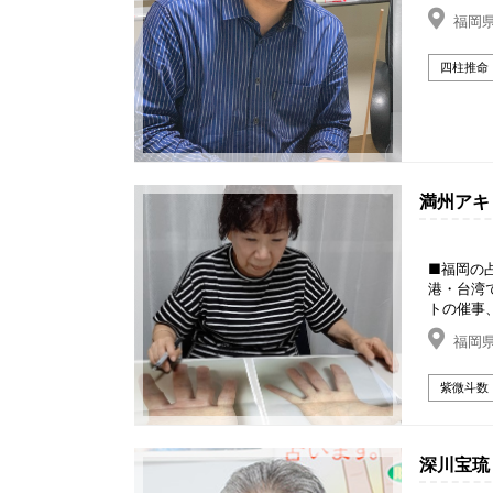
福岡県
四柱推命
満州アキ
■福岡の
港・台湾
トの催事
福岡県
紫微斗数
深川宝琉