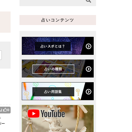
占いコンテンツ
よ
0
香
パー