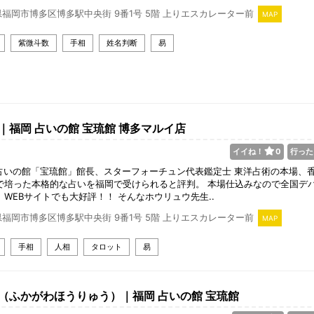
福岡市博多区博多駅中央街 9番1号 5階 上りエスカレーター前
MAP
紫微斗数
手相
姓名判断
易
｜福岡 占いの館 宝琉館 博多マルイ店
イイね！
0
行った
占いの館「宝琉館」館長、スターフォーチュン代表鑑定士 東洋占術の本場、
で培った本格的な占いを福岡で受けられると評判。 本場仕込みなので全国デ
、WEBサイトでも大好評！！ そんなホウリュウ先生..
福岡市博多区博多駅中央街 9番1号 5階 上りエスカレーター前
MAP
手相
人相
タロット
易
（ふかがわほうりゅう）｜福岡 占いの館 宝琉館