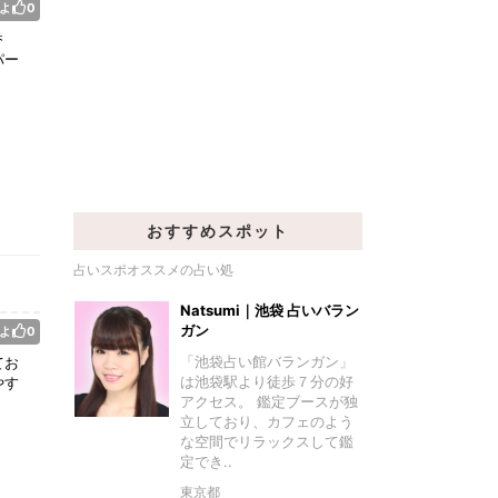
よ
0
香
パー
おすすめスポット
占いスポオススメの占い処
Natsumi｜池袋 占いバラン
ガン
よ
0
「池袋占い館バランガン」
てお
は池袋駅より徒歩７分の好
やす
アクセス。 鑑定ブースが独
立しており、カフェのよう
な空間でリラックスして鑑
定でき..
東京都