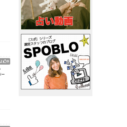
よ
0
香
パー