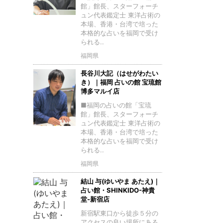
館」館長、スターフォーチ
ュン代表鑑定士 東洋占術の
本場、香港・台湾で培った
本格的な占いを福岡で受け
られる..
福岡県
長谷川大記（はせがわたい
き）｜福岡 占いの館 宝琉館
博多マルイ店
■福岡の占いの館「宝琉
館」館長、スターフォーチ
ュン代表鑑定士 東洋占術の
本場、香港・台湾で培った
本格的な占いを福岡で受け
られる..
福岡県
結山 与(ゆいやま あたえ)｜
占い館・SHINKIDO-神貴
堂-新宿店
新宿駅東口から徒歩５分の
アクセスの良い場所にある