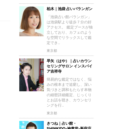
柏木｜池袋 占いバランガン
「池袋占い館バランガン」
は池袋駅より徒歩７分の好
アクセス。 鑑定ブースが独
立しており、カフェのよう
な空間でリラックスして鑑
定でき..
東京都
早矢（はや）｜占いカウン
セリングサロン インスパイ
ア吉祥寺
簡易的な鑑定ではなく、悩
みの根本まで追窮し、深い
気づきと調和もたらす本物
の細密詳細鑑定、じっくり
とお話を聴き、カウンセリ
ングを行..
東京都
きつね｜占い館・
SHINKIDO-神貴堂-新宿店