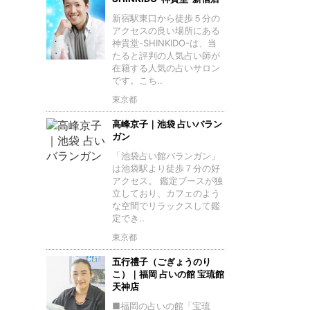
新宿駅東口から徒歩５分の
アクセスの良い場所にある
神貴堂-SHINKIDO-は、当
たると評判の人気占い師が
在籍する人気の占いサロン
です。こち..
東京都
高峰京子｜池袋 占いバラン
ガン
「池袋占い館バランガン」
は池袋駅より徒歩７分の好
アクセス。 鑑定ブースが独
立しており、カフェのよう
な空間でリラックスして鑑
定でき..
東京都
五行禮子（ごぎょうのり
こ）｜福岡 占いの館 宝琉館
天神店
■福岡の占いの館「宝琉