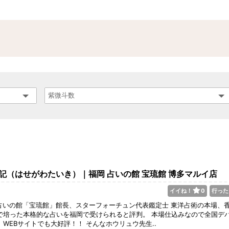
記（はせがわたいき）｜福岡 占いの館 宝琉館 博多マルイ店
イイね！
0
行った
占いの館「宝琉館」館長、スターフォーチュン代表鑑定士 東洋占術の本場、
で培った本格的な占いを福岡で受けられると評判。 本場仕込みなので全国デ
、WEBサイトでも大好評！！ そんなホウリュウ先生..