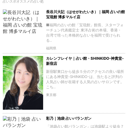
占いスポオススメの占い処
長谷川大記（はせがわたいき）｜福岡 占いの館
宝琉館 博多マルイ店
■福岡の占いの館「宝琉館」館長、スターフォ
ーチュン代表鑑定士 東洋占術の本場、香港・
台湾で培った本格的な占いを福岡で受けられ
る..
福岡県
カレンフレイヤ｜占い館・SHINKIDO-神貴堂-
新宿店
新宿駅東口から徒歩５分のアクセスの良い場所
にある神貴堂-SHINKIDO-は、当たると評判の
人気占い師が在籍する人気の占いサロンです。
こち..
東京都
彩乃｜池袋 占いバランガン
「池袋占い館バランガン」は池袋駅より徒歩７