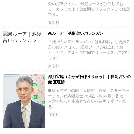
分の好アクセス。 鑑定ブースが独立してお
り、カフェのような空間でリラックスして鑑定
でき..
東京都
泉ルーア｜池袋 占いバランガン
「池袋占い館バランガン」は池袋駅より徒歩７
分の好アクセス。 鑑定ブースが独立してお
り、カフェのような空間でリラックスして鑑定
でき..
東京都
深川宝琉（ふかがわほうりゅう）｜福岡 占いの
館 宝琉館
■福岡の占いの館「宝琉館」館長、スターフォ
ーチュン代表鑑定士 東洋占術の本場、香港・
台湾で培った本格的な占いを福岡で受けられ
る..
福岡県