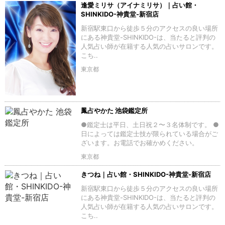
逢愛ミリサ（アイナミリサ）｜占い館・
SHINKIDO-神貴堂-新宿店
新宿駅東口から徒歩５分のアクセスの良い場所
にある神貴堂-SHINKIDO-は、当たると評判の
人気占い師が在籍する人気の占いサロンです。
こち..
東京都
鳳占やかた 池袋鑑定所
●鑑定士は平日、土日祝２〜３名体制です。 ●
日によっては鑑定士技が限られている場合がご
ざいます。お電話でお確かめください。
東京都
きつね｜占い館・SHINKIDO-神貴堂-新宿店
新宿駅東口から徒歩５分のアクセスの良い場所
にある神貴堂-SHINKIDO-は、当たると評判の
人気占い師が在籍する人気の占いサロンです。
こち..