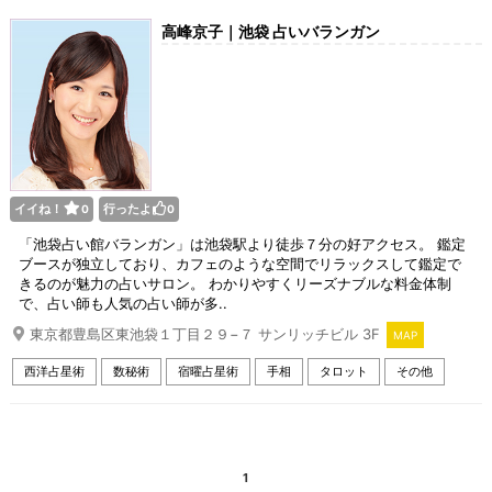
高峰京子｜池袋 占いバランガン
イイね！
行ったよ
0
0
「池袋占い館バランガン」は池袋駅より徒歩７分の好アクセス。 鑑定
ブースが独立しており、カフェのような空間でリラックスして鑑定で
きるのが魅力の占いサロン。 わかりやすくリーズナブルな料金体制
で、占い師も人気の占い師が多..
東京都豊島区東池袋１丁目２９−７ サンリッチビル 3F
MAP
西洋占星術
数秘術
宿曜占星術
手相
タロット
その他
1