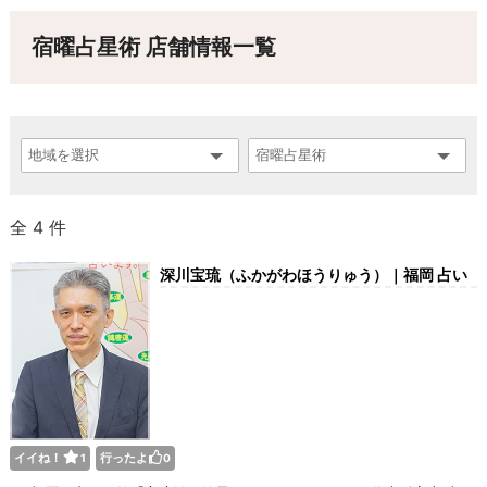
宿曜占星術 店舗情報一覧
全 4 件
深川宝琉（ふかがわほうりゅう）｜福岡 占い
の館 宝琉館
イイね！
行ったよ
1
0