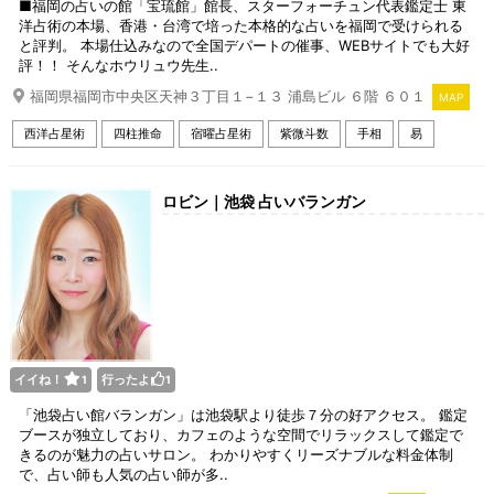
■福岡の占いの館「宝琉館」館長、スターフォーチュン代表鑑定士 東
洋占術の本場、香港・台湾で培った本格的な占いを福岡で受けられる
と評判。 本場仕込みなので全国デパートの催事、WEBサイトでも大好
評！！ そんなホウリュウ先生..
福岡県福岡市中央区天神３丁目１−１３ 浦島ビル ６階 ６０１
MAP
西洋占星術
四柱推命
宿曜占星術
紫微斗数
手相
易
ロビン｜池袋 占いバランガン
イイね！
行ったよ
1
1
「池袋占い館バランガン」は池袋駅より徒歩７分の好アクセス。 鑑定
ブースが独立しており、カフェのような空間でリラックスして鑑定で
きるのが魅力の占いサロン。 わかりやすくリーズナブルな料金体制
で、占い師も人気の占い師が多..