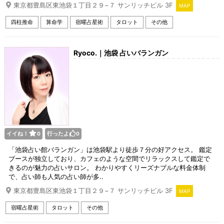
東京都豊島区東池袋１丁目２９−７ サンリッチビル 3F
MAP
四柱推命
算命学
宿曜占星術
タロット
その他
Ryoco.｜池袋 占いバランガン
イイね！
行ったよ
0
0
「池袋占い館バランガン」は池袋駅より徒歩７分の好アクセス。 鑑定
ブースが独立しており、カフェのような空間でリラックスして鑑定で
きるのが魅力の占いサロン。 わかりやすくリーズナブルな料金体制
で、占い師も人気の占い師が多..
東京都豊島区東池袋１丁目２９−７ サンリッチビル 3F
MAP
宿曜占星術
タロット
その他