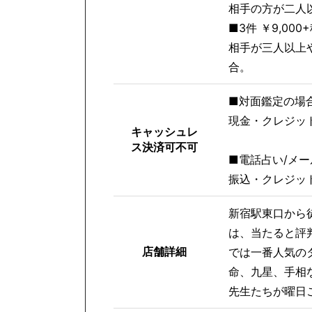
相手の方が二人
■3件 ￥9,000
相手が三人以上
合。
■対面鑑定の場
現金・クレジットカー
キャッシュレ
ス決済可不可
■電話占い/メー
振込・クレジッ
新宿駅東口から徒
は、当たると評
店舗詳細
では一番人気の
命、九星、手相
先生たちが曜日