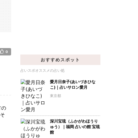
0
おすすめスポット
占いスポオススメの占い処
愛月日奈子(あいづきひな
こ)｜占いサロン愛月
東京都
方の
だそ
深川宝琉（ふかがわほうり
ゅう）｜福岡 占いの館 宝琉
館