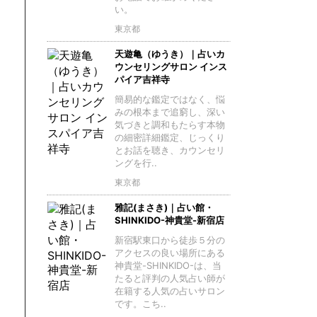
い。
東京都
天遊亀（ゆうき）｜占いカ
ウンセリングサロン インス
パイア吉祥寺
簡易的な鑑定ではなく、悩
みの根本まで追窮し、深い
気づきと調和もたらす本物
の細密詳細鑑定、じっくり
とお話を聴き、カウンセリ
ングを行..
東京都
雅記(まさき)｜占い館・
SHINKIDO-神貴堂-新宿店
新宿駅東口から徒歩５分の
アクセスの良い場所にある
神貴堂-SHINKIDO-は、当
たると評判の人気占い師が
在籍する人気の占いサロン
です。こち..