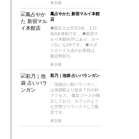
東京都
鳳占やかた 新宿マルイ本館
店
●鑑定士は平日3名、土日
祝4名体制です。 ●新宿マ
ルイ本館内7Fにあり、カー
ド払いもOKです。 ●エポ
スカード入会のお客様は、
鑑定料割引..
東京都
彩乃｜池袋 占いバランガン
「池袋占い館バランガン」
は池袋駅より徒歩７分の好
アクセス。 鑑定ブースが独
立しており、カフェのよう
な空間でリラックスして鑑
定でき..
東京都