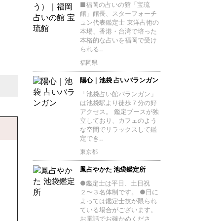
■福岡の占いの館「宝琉
館」館長、スターフォーチ
ュン代表鑑定士 東洋占術の
本場、香港・台湾で培った
本格的な占いを福岡で受け
られる..
福岡県
陽心｜池袋 占いバランガン
「池袋占い館バランガン」
は池袋駅より徒歩７分の好
アクセス。 鑑定ブースが独
立しており、カフェのよう
な空間でリラックスして鑑
定でき..
東京都
鳳占やかた 池袋鑑定所
●鑑定士は平日、土日祝
２〜３名体制です。 ●日に
よっては鑑定士技が限られ
ている場合がございます。
お電話でお確かめくださ