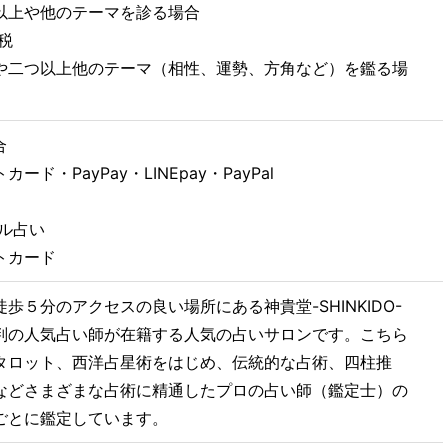
以上や他のテーマを診る場合
+税
や二つ以上他のテーマ（相性、運勢、方角など）を鑑る場
合
ド・PayPay・LINEpay・PayPal
ル占い
トカード
歩５分のアクセスの良い場所にある神貴堂-SHINKIDO-
判の人気占い師が在籍する人気の占いサロンです。こちら
タロット、西洋占星術をはじめ、伝統的な占術、四柱推
などさまざまな占術に精通したプロの占い師（鑑定士）の
ごとに鑑定しています。