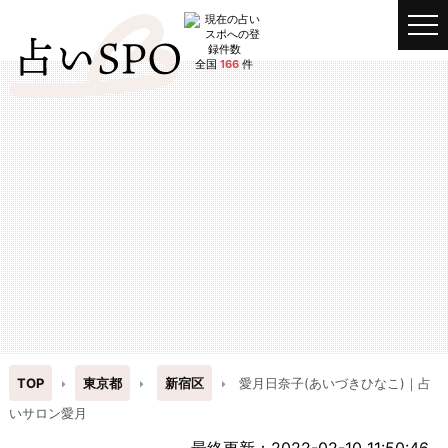
全国
166
件
TOP
東京都
新宿区
愛月日奈子(あいづきひなこ)｜占
いサロン愛月