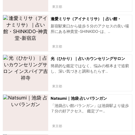
東京都
逢愛ミリサ（アイナミリサ）｜占い館・
SHINKIDO-神貴堂-新宿店
新宿駅東口から徒歩５分のアクセスの良い場
所にある神貴堂-SHINKIDO-は、..
東京都
光（ひかり）｜占いカウンセリングサロン
インスパイア吉祥寺
簡易的な鑑定ではなく、悩みの根本まで追窮
し、深い気づきと調和もたらす..
東京都
Natsumi｜池袋 占いバランガン
「池袋占い館バランガン」は池袋駅より徒歩
７分の好アクセス。 鑑定ブー..
東京都