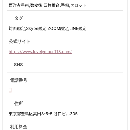
西洋占星術
,
数秘術
,
四柱推命
,
手相
,
タロット
タグ
対面鑑定,Skype鑑定,ZOOM鑑定,LINE鑑定
公式サイト
https://www.lovelymoon118.com/
SNS
電話番号
住所
東京都豊島区高田3-5-5 谷口ビル305
利用料金