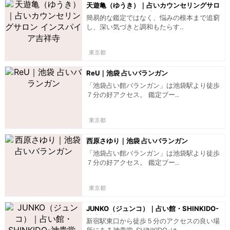
天遊亀（ゆうき）｜占いカウンセリングサロ
ン インスパイア吉祥寺
簡易的な鑑定ではなく、悩みの根本まで追窮
し、深い気づきと調和もたらす..
東京都
ReU｜池袋 占いバランガン
「池袋占い館バランガン」は池袋駅より徒歩
７分の好アクセス。 鑑定ブー..
東京都
西原さゆり｜池袋 占いバランガン
「池袋占い館バランガン」は池袋駅より徒歩
７分の好アクセス。 鑑定ブー..
東京都
JUNKO（ジュンコ）｜占い館・SHINKIDO-
神貴堂-新宿店
新宿駅東口から徒歩５分のアクセスの良い場