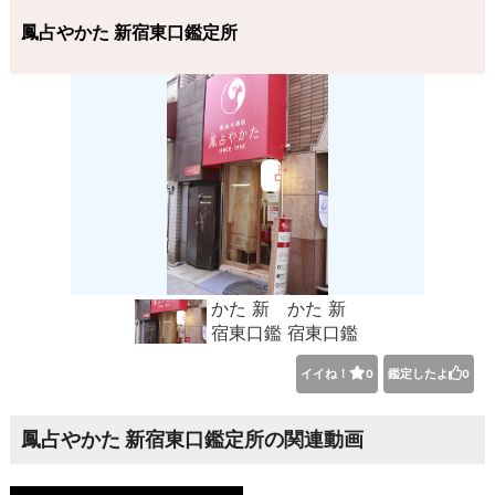
鳳占やかた 新宿東口鑑定所
イイね！
鑑定したよ
0
0
鳳占やかた 新宿東口鑑定所の関連動画