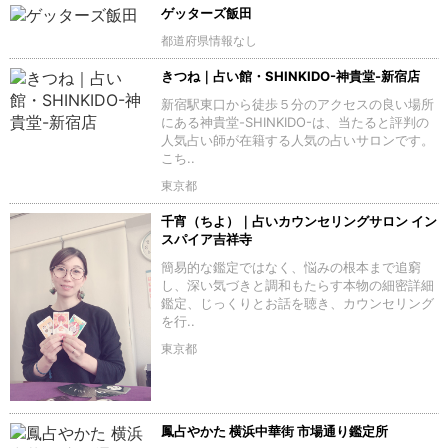
ゲッターズ飯田
都道府県情報なし
きつね｜占い館・SHINKIDO-神貴堂-新宿店
新宿駅東口から徒歩５分のアクセスの良い場所
にある神貴堂-SHINKIDO-は、当たると評判の
人気占い師が在籍する人気の占いサロンです。
こち..
東京都
千宵（ちよ）｜占いカウンセリングサロン イン
スパイア吉祥寺
簡易的な鑑定ではなく、悩みの根本まで追窮
し、深い気づきと調和もたらす本物の細密詳細
鑑定、じっくりとお話を聴き、カウンセリング
を行..
東京都
鳳占やかた 横浜中華街 市場通り鑑定所