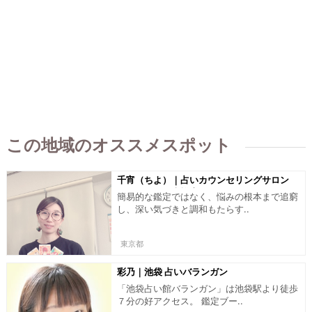
この地域のオススメスポット
千宵（ちよ）｜占いカウンセリングサロン
インスパイア吉祥寺
簡易的な鑑定ではなく、悩みの根本まで追窮
し、深い気づきと調和もたらす..
東京都
彩乃｜池袋 占いバランガン
「池袋占い館バランガン」は池袋駅より徒歩
７分の好アクセス。 鑑定ブー..