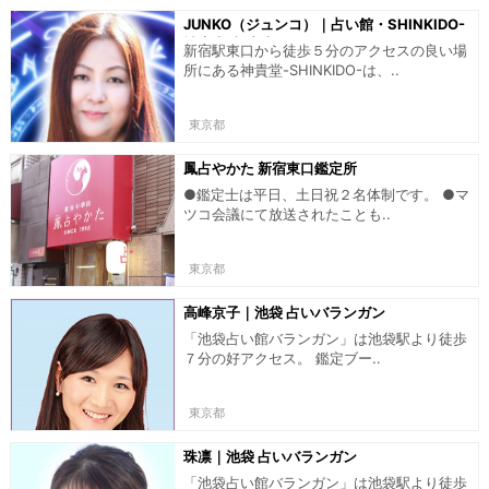
JUNKO（ジュンコ）｜占い館・SHINKIDO-
神貴堂-新宿店
新宿駅東口から徒歩５分のアクセスの良い場
所にある神貴堂-SHINKIDO-は、..
東京都
鳳占やかた 新宿東口鑑定所
●鑑定士は平日、土日祝２名体制です。 ●マ
ツコ会議にて放送されたことも..
東京都
高峰京子｜池袋 占いバランガン
「池袋占い館バランガン」は池袋駅より徒歩
７分の好アクセス。 鑑定ブー..
東京都
珠凛｜池袋 占いバランガン
「池袋占い館バランガン」は池袋駅より徒歩