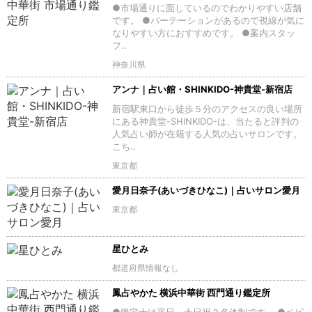
●市場通りに面しているのでわかりやすい店舗
です。 ●パーテーションがあるので視線が気に
なりやすい方におすすめです。 ●案内スタッ
フ..
神奈川県
アンナ｜占い館・SHINKIDO-神貴堂-新宿店
新宿駅東口から徒歩５分のアクセスの良い場所
にある神貴堂-SHINKIDO-は、当たると評判の
人気占い師が在籍する人気の占いサロンです。
こち..
東京都
愛月日奈子(あいづきひなこ)｜占いサロン愛月
東京都
星ひとみ
都道府県情報なし
鳳占やかた 横浜中華街 西門通り鑑定所
●鑑定士は平日、土日祝２名体制です。 ●ベビ