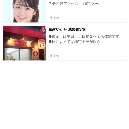
７分の好アクセス。 鑑定ブー..
東京都
鳳占やかた 池袋鑑定所
●鑑定士は平日、土日祝２〜３名体制です。
●日によっては鑑定士技が限ら..
東京都