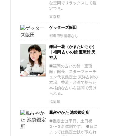
な空間でリラックスして鑑
定でき..
東京都
ゲッターズ飯田
都道府県情報なし
鎌田一花（かまたいちか）
｜福岡 占いの館 宝琉館 天
神店
■福岡の占いの館「宝琉
館」館長、スターフォーチ
ュン代表鑑定士 東洋占術の
本場、香港・台湾で培った
本格的な占いを福岡で受け
られる..
福岡県
鳳占やかた 池袋鑑定所
●鑑定士は平日、土日祝
２〜３名体制です。 ●日に
よっては鑑定士技が限られ