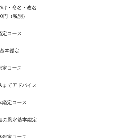
づけ・命名・改名
000円（税別）
鑑定コース
）
し基本鑑定
鑑定コース
）
法までアドバイス
本鑑定コース
）
相の風水基本鑑定
格鑑定コース