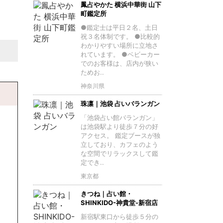
鳳占やかた 横浜中華街 山下
町鑑定所
●鑑定士は平日２名、土日
祝３名体制です。 ●比較的
わかりやすい場所に立地さ
れています。 ●ベビーカー
でのお客様は、店内が狭い
ためお..
神奈川県
珠凛｜池袋 占いバランガン
「池袋占い館バランガン」
は池袋駅より徒歩７分の好
アクセス。 鑑定ブースが独
立しており、カフェのよう
な空間でリラックスして鑑
定でき..
東京都
きつね｜占い館・
SHINKIDO-神貴堂-新宿店
新宿駅東口から徒歩５分の