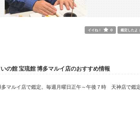
イイね！
0
鑑定したよ
いの館 宝琉館 博多マルイ店のおすすめ情報
博多マルイ店で鑑定。毎週月曜日正午～午後７時 天神店で鑑