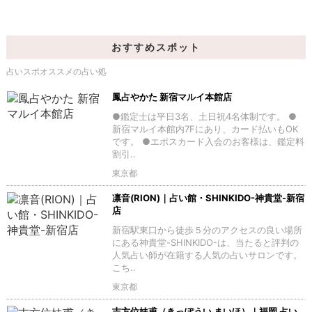
おすすめスポット
占いスポオススメの占い処
鳳占やかた 新宿マルイ本館店
●鑑定士は平日3名、土日祝4名体制です。 ●
新宿マルイ本館内7Fにあり、カード払いもOK
です。 ●エポスカード入会のお客様は、鑑定料
割引..
東京都
凛音(RION)｜占い館・SHINKIDO-神貴堂-新宿
店
新宿駅東口から徒歩５分のアクセスの良い場所
にある神貴堂-SHINKIDO-は、当たると評判の
人気占い師が在籍する人気の占いサロンです。
こち..
東京都
吉方位妹甫（きっぽうい まいほ）｜福岡 占い