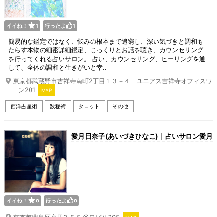
イイね！
行ったよ
1
1
簡易的な鑑定ではなく、悩みの根本まで追窮し、深い気づきと調和も
たらす本物の細密詳細鑑定、じっくりとお話を聴き、カウンセリング
を行ってくれる占いサロン。 占い、カウンセリング、ヒーリングを通
して、全体の調和と生きがいと幸..
東京都武蔵野市吉祥寺南町2丁目１３－４ ユニアス吉祥寺オフィスワ
ン201
MAP
西洋占星術
数秘術
タロット
その他
愛月日奈子(あいづきひなこ)｜占いサロン愛月
イイね！
行ったよ
0
0