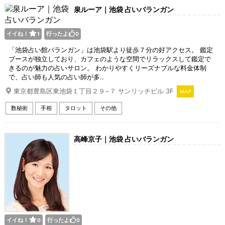
泉ルーア｜池袋 占いバランガン
イイね！
行ったよ
1
0
「池袋占い館バランガン」は池袋駅より徒歩７分の好アクセス。 鑑定
ブースが独立しており、カフェのような空間でリラックスして鑑定で
きるのが魅力の占いサロン。 わかりやすくリーズナブルな料金体制
で、占い師も人気の占い師が多..
東京都豊島区東池袋１丁目２９−７ サンリッチビル 3F
MAP
数秘術
手相
タロット
その他
高峰京子｜池袋 占いバランガン
イイね！
行ったよ
0
0