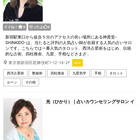
イイね！
行ったよ
0
0
新宿駅東口から徒歩５分のアクセスの良い場所にある神貴堂-
SHINKIDO-は、当たると評判の人気占い師が在籍する人気の占いサロ
ンです。こちらでは一番人気のタロット、西洋占星術をはじめ、伝統
的な占術、四柱推命、九星、手相などさまざ..
東京都新宿区歌舞伎町1-12-14-2F
MAP
西洋占星術
数秘術
四柱推命
九星気学
手相
タロット
ルーン
その他
光（ひかり）｜占いカウンセリングサロン イ
ンスパイア吉祥寺