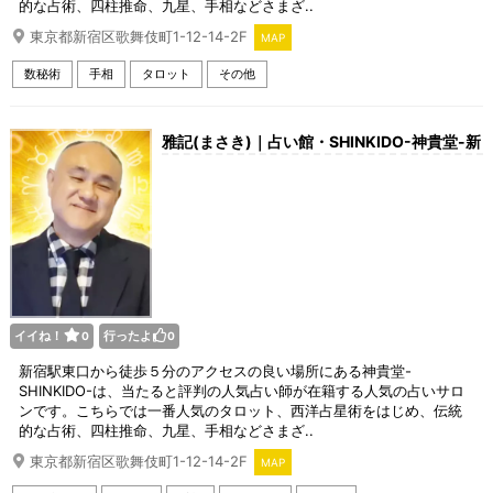
的な占術、四柱推命、九星、手相などさまざ..
東京都新宿区歌舞伎町1-12-14-2F
MAP
数秘術
手相
タロット
その他
雅記(まさき)｜占い館・SHINKIDO-神貴堂-新
宿店
イイね！
行ったよ
0
0
新宿駅東口から徒歩５分のアクセスの良い場所にある神貴堂-
SHINKIDO-は、当たると評判の人気占い師が在籍する人気の占いサロ
ンです。こちらでは一番人気のタロット、西洋占星術をはじめ、伝統
的な占術、四柱推命、九星、手相などさまざ..
東京都新宿区歌舞伎町1-12-14-2F
MAP