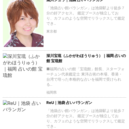
「池袋占い館バランガン」は池袋駅より徒歩７
分の好アクセス。 鑑定ブースが独立してお
り、カフェのような空間でリラックスして鑑定
でき..
東京都
深川宝琉（ふかがわほうりゅう）｜福岡 占いの
館 宝琉館
■福岡の占いの館「宝琉館」館長、スターフォ
ーチュン代表鑑定士 東洋占術の本場、香港・
台湾で培った本格的な占いを福岡で受けられ
る..
福岡県
ReU｜池袋 占いバランガン
「池袋占い館バランガン」は池袋駅より徒歩７
分の好アクセス。 鑑定ブースが独立してお
り、カフェのような空間でリラックスして鑑定
でき..