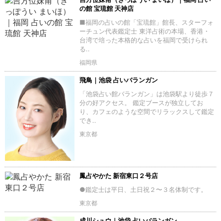
の館 宝琉館 天神店
■福岡の占いの館「宝琉館」館長、スターフォ
ーチュン代表鑑定士 東洋占術の本場、香港・
台湾で培った本格的な占いを福岡で受けられ
る..
福岡県
飛鳥｜池袋 占いバランガン
「池袋占い館バランガン」は池袋駅より徒歩７
分の好アクセス。 鑑定ブースが独立してお
り、カフェのような空間でリラックスして鑑定
でき..
東京都
鳳占やかた 新宿東口２号店
●鑑定士は平日、土日祝２〜３名体制です。
東京都
成川シュウ｜池袋 占いバランガン