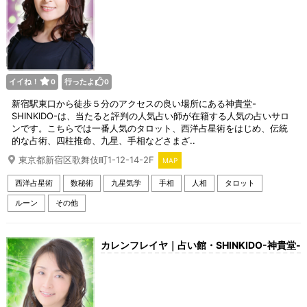
イイね！
行ったよ
0
0
新宿駅東口から徒歩５分のアクセスの良い場所にある神貴堂-
SHINKIDO-は、当たると評判の人気占い師が在籍する人気の占いサロ
ンです。こちらでは一番人気のタロット、西洋占星術をはじめ、伝統
的な占術、四柱推命、九星、手相などさまざ..
東京都新宿区歌舞伎町1-12-14-2F
MAP
西洋占星術
数秘術
九星気学
手相
人相
タロット
ルーン
その他
カレンフレイヤ｜占い館・SHINKIDO-神貴堂-
新宿店