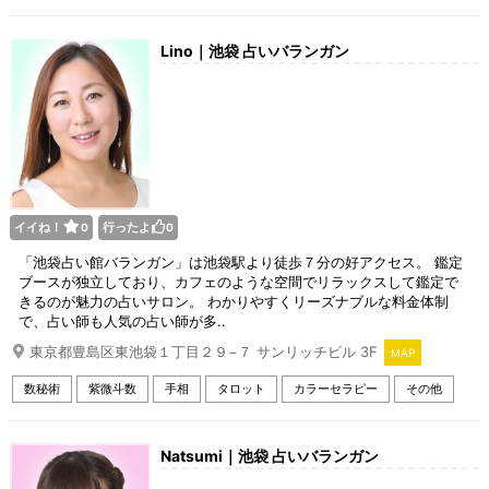
Lino｜池袋 占いバランガン
イイね！
行ったよ
0
0
「池袋占い館バランガン」は池袋駅より徒歩７分の好アクセス。 鑑定
ブースが独立しており、カフェのような空間でリラックスして鑑定で
きるのが魅力の占いサロン。 わかりやすくリーズナブルな料金体制
で、占い師も人気の占い師が多..
東京都豊島区東池袋１丁目２９−７ サンリッチビル 3F
MAP
数秘術
紫微斗数
手相
タロット
カラーセラピー
その他
Natsumi｜池袋 占いバランガン