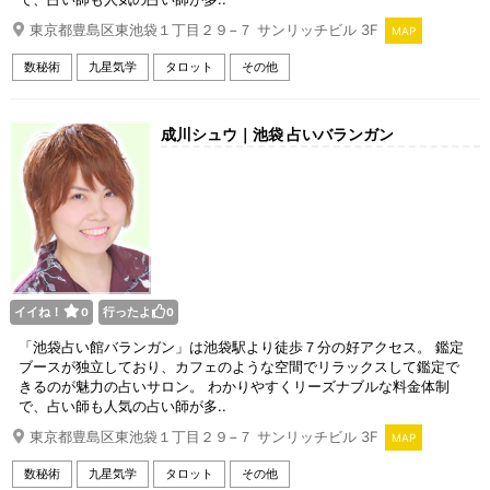
東京都豊島区東池袋１丁目２９−７ サンリッチビル 3F
MAP
数秘術
九星気学
タロット
その他
成川シュウ｜池袋 占いバランガン
イイね！
行ったよ
0
0
「池袋占い館バランガン」は池袋駅より徒歩７分の好アクセス。 鑑定
ブースが独立しており、カフェのような空間でリラックスして鑑定で
きるのが魅力の占いサロン。 わかりやすくリーズナブルな料金体制
で、占い師も人気の占い師が多..
東京都豊島区東池袋１丁目２９−７ サンリッチビル 3F
MAP
数秘術
九星気学
タロット
その他