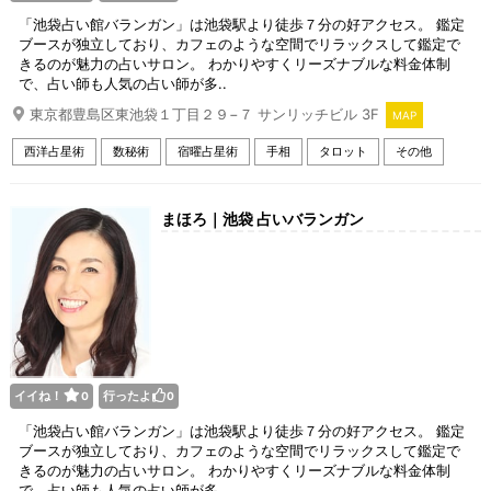
「池袋占い館バランガン」は池袋駅より徒歩７分の好アクセス。 鑑定
ブースが独立しており、カフェのような空間でリラックスして鑑定で
きるのが魅力の占いサロン。 わかりやすくリーズナブルな料金体制
で、占い師も人気の占い師が多..
東京都豊島区東池袋１丁目２９−７ サンリッチビル 3F
MAP
西洋占星術
数秘術
宿曜占星術
手相
タロット
その他
まほろ｜池袋 占いバランガン
イイね！
行ったよ
0
0
「池袋占い館バランガン」は池袋駅より徒歩７分の好アクセス。 鑑定
ブースが独立しており、カフェのような空間でリラックスして鑑定で
きるのが魅力の占いサロン。 わかりやすくリーズナブルな料金体制
で、占い師も人気の占い師が多..