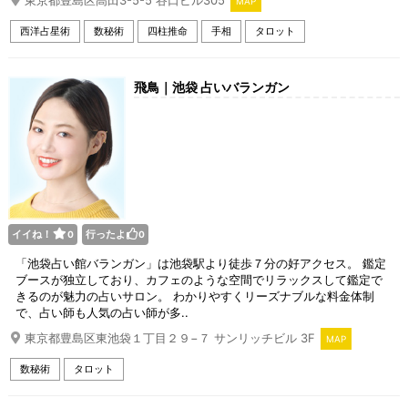
東京都豊島区高田3-5-5 谷口ビル305
MAP
西洋占星術
数秘術
四柱推命
手相
タロット
飛鳥｜池袋 占いバランガン
イイね！
行ったよ
0
0
「池袋占い館バランガン」は池袋駅より徒歩７分の好アクセス。 鑑定
ブースが独立しており、カフェのような空間でリラックスして鑑定で
きるのが魅力の占いサロン。 わかりやすくリーズナブルな料金体制
で、占い師も人気の占い師が多..
東京都豊島区東池袋１丁目２９−７ サンリッチビル 3F
MAP
数秘術
タロット