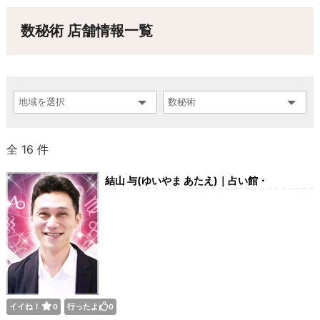
数秘術 店舗情報一覧
全 16 件
結山 与(ゆいやま あたえ)｜占い館・
SHINKIDO-神貴堂-新宿店
イイね！
行ったよ
0
0