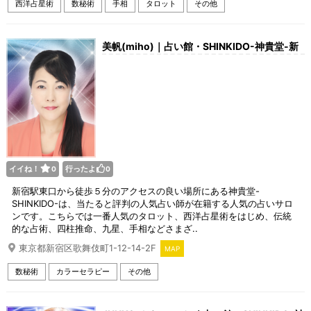
西洋占星術
数秘術
手相
タロット
その他
美帆(miho)｜占い館・SHINKIDO-神貴堂-新
宿店
イイね！
行ったよ
0
0
新宿駅東口から徒歩５分のアクセスの良い場所にある神貴堂-
SHINKIDO-は、当たると評判の人気占い師が在籍する人気の占いサロ
ンです。こちらでは一番人気のタロット、西洋占星術をはじめ、伝統
的な占術、四柱推命、九星、手相などさまざ..
東京都新宿区歌舞伎町1-12-14-2F
MAP
数秘術
カラーセラピー
その他