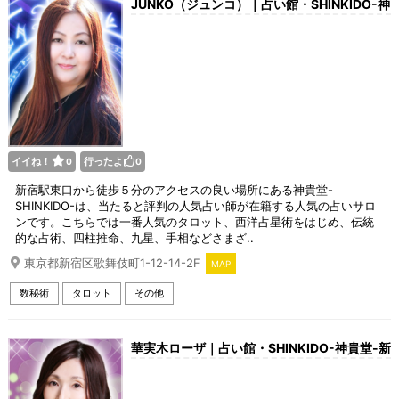
JUNKO（ジュンコ）｜占い館・SHINKIDO-神
貴堂-新宿店
イイね！
行ったよ
0
0
新宿駅東口から徒歩５分のアクセスの良い場所にある神貴堂-
SHINKIDO-は、当たると評判の人気占い師が在籍する人気の占いサロ
ンです。こちらでは一番人気のタロット、西洋占星術をはじめ、伝統
的な占術、四柱推命、九星、手相などさまざ..
東京都新宿区歌舞伎町1-12-14-2F
MAP
数秘術
タロット
その他
華実木ローザ｜占い館・SHINKIDO-神貴堂-新
宿店